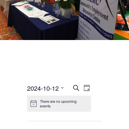
2024-10-12
EVENT
EVENTS
Search
Day
VIEWS
Select
There are no upcoming
SEARCH
date.
NAVIGATION
events.
AND