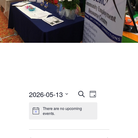
2026-05-13
EVENT
EVENTS
Search
Day
VIEWS
Select
There are no upcoming
SEARCH
date.
NAVIGATION
events.
AND